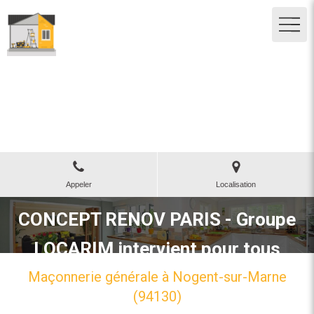
Concept Renov Paris - Groupe
LOCARIM
Maçonnerie ravalement à Créteil
Appeler
Localisation
CONCEPT RENOV PARIS - Groupe
LOCARIM intervient pour tous
travaux en Ile-de-France
Maçonnerie générale à Nogent-sur-Marne
(94130)