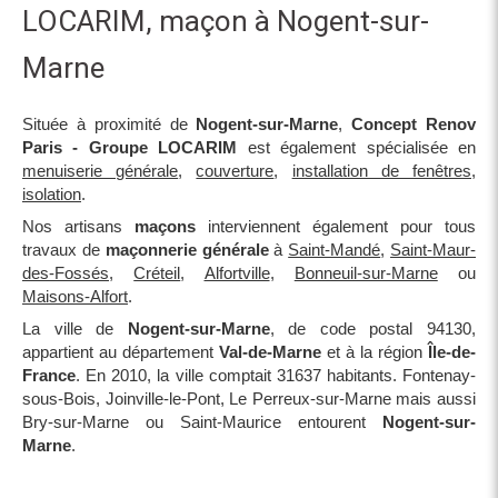
LOCARIM, maçon à Nogent-sur-
Marne
Située à proximité de
Nogent-sur-Marne
,
Concept Renov
Paris - Groupe LOCARIM
est également spécialisée en
menuiserie générale
,
couverture
,
installation de fenêtres
,
isolation
.
Nos artisans
maçons
interviennent également pour tous
travaux de
maçonnerie générale
à
Saint-Mandé
,
Saint-Maur-
des-Fossés
,
Créteil
,
Alfortville
,
Bonneuil-sur-Marne
ou
Maisons-Alfort
.
La ville de
Nogent-sur-Marne
, de code postal 94130,
appartient au département
Val-de-Marne
et à la région
Île-de-
France
. En 2010, la ville comptait 31637 habitants. Fontenay-
sous-Bois, Joinville-le-Pont, Le Perreux-sur-Marne mais aussi
Bry-sur-Marne ou Saint-Maurice entourent
Nogent-sur-
Marne
.