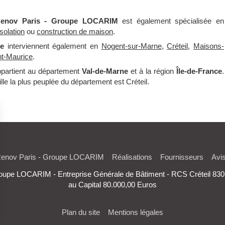
Renov Paris - Groupe LOCARIM
est également spécialisée en
isolation
ou
construction de maison
.
le
interviennent également en
Nogent-sur-Marne
,
Créteil
,
Maisons-
nt-Maurice
.
ppartient au département
Val-de-Marne
et à la région
Île-de-France
.
ille la plus peuplée du département est Créteil.
Renov Paris - Groupe LOCARIM
Réalisations
Fournisseurs
Avi
e LOCARIM - Entreprise Générale de Bâtiment - RCS Créteil 
au Capital 80.000,00 Euros
Plan du site
Mentions légales