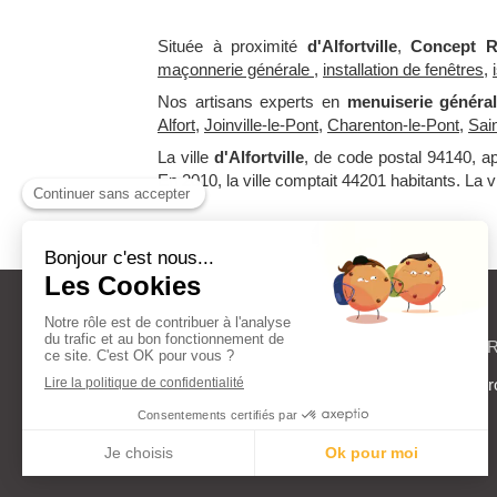
Située à proximité
d'Alfortville
,
Concept 
maçonnerie générale
,
installation de fenêtres
,
Nos artisans experts en
menuiserie généra
Alfort
,
Joinville-le-Pont
,
Charenton-le-Pont
,
Sai
La ville
d'Alfortville
, de code postal 94140, a
En 2010, la ville comptait 44201 habitants. La v
Concept 
©2020 CONCEPT RENOV PARIS - Group