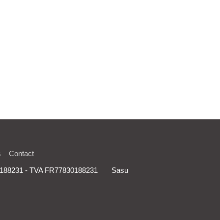
s
Contact
830188231 - TVA FR77830188231 Sasu