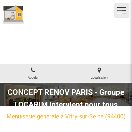
Concept Renov Paris - Groupe
LOCARIM
Maçonnerie ravalement à Créteil
Appeler
Localisation
CONCEPT RENOV PARIS - Groupe
LOCARIM intervient pour tous
travaux en Ile-de-France
Menuiserie générale à Vitry-sur-Seine (94400)